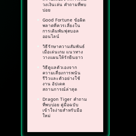
วงเงินเล่น คำถามที่พบ
บ่อย
Good Fortune ข้อผิด
พลาดที่ควรเลี่ยงใน
การเดิมพันฟุตบอล
ออนไลน์
วิธีรักษาความสัมพันธ์
เมื่อเล่นเกม แนวทาง
วางแผนให้รักยืนยาว
วิธีดูแลตัวเองจาก
ความเสี่ยงการพนัน
รีวิวและตัวอย่างใช้
งาน อัปเดต
สถานการณ์ล่าสุด
Dragon Tiger คำถาม
ที่พบบ่อย คู่มือฉบับ
เข้าใจง่ายสำหรับมือ
ใหม่