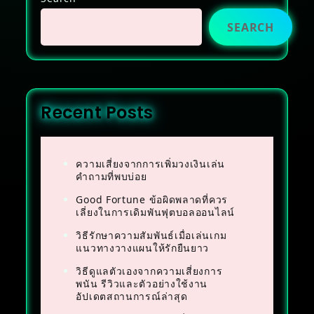
SEARCH
Recent Posts
ความเสี่ยงจากการเพิ่มวงเงินเล่น
คำถามที่พบบ่อย
Good Fortune ข้อผิดพลาดที่ควร
เลี่ยงในการเดิมพันฟุตบอลออนไลน์
วิธีรักษาความสัมพันธ์เมื่อเล่นเกม
แนวทางวางแผนให้รักยืนยาว
วิธีดูแลตัวเองจากความเสี่ยงการ
พนัน รีวิวและตัวอย่างใช้งาน
อัปเดตสถานการณ์ล่าสุด