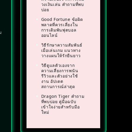
ย
วงเงินเล่น คำถามที่พบ
บ่อย
Good Fortune ข้อผิด
พลาดที่ควรเลี่ยงใน
การเดิมพันฟุตบอล
ม
ออนไลน์
วิธีรักษาความสัมพันธ์
เมื่อเล่นเกม แนวทาง
วางแผนให้รักยืนยาว
วิธีดูแลตัวเองจาก
ความเสี่ยงการพนัน
รีวิวและตัวอย่างใช้
งาน อัปเดต
สถานการณ์ล่าสุด
Dragon Tiger คำถาม
ที่พบบ่อย คู่มือฉบับ
เข้าใจง่ายสำหรับมือ
ใหม่