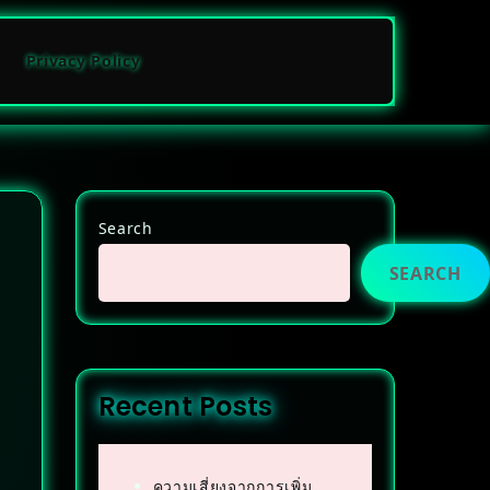
Privacy Policy
Search
SEARCH
ะ
Recent Posts
ความเสี่ยงจากการเพิ่ม