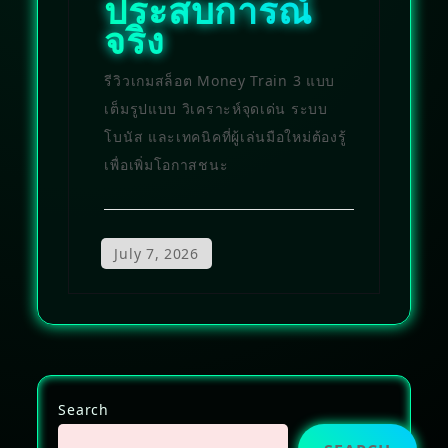
ประสบการณ์
จริง
รีวิวเกมสล็อต Money Train 3 แบบ
เต็มรูปแบบ วิเคราะห์จุดเด่น ระบบ
โบนัส และเทคนิคที่ผู้เล่นมือใหม่ต้องรู้
เพื่อเพิ่มโอกาสชนะ
Search