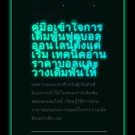
ฟุตบอลออนไลน์
,
อ่านราคาบอล
,
เทคนิคเดิมพัน
คู่มือเข้าใจการ
เดิมพันฟุตบอล
ออนไลน์ตั้งแต่
เริ่ม เทคนิคอ่าน
ราคาบอลและ
วางเดิมพันให้
บทความแนะนำสำหรับผู้เริ่มต้นที่
ต้องการเข้าใจโลกของการเดิมพัน
ฟุตบอลออนไลน์ เรียนรู้วิธีการอ่าน
ราคาต่อรองและกลยุทธ์ในการวางเดิม
พันอย่างมีระบบ