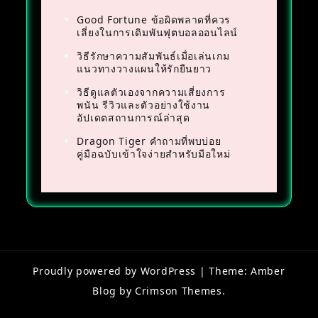
Good Fortune ข้อผิดพลาดที่ควร
เลี่ยงในการเดิมพันฟุตบอลออนไลน์
วิธีรักษาความสัมพันธ์เมื่อเล่นเกม
แนวทางวางแผนให้รักยืนยาว
วิธีดูแลตัวเองจากความเสี่ยงการ
พนัน รีวิวและตัวอย่างใช้งาน
อัปเดตสถานการณ์ล่าสุด
Dragon Tiger คำถามที่พบบ่อย
คู่มือฉบับเข้าใจง่ายสำหรับมือใหม่
Proudly powered by WordPress
|
Theme: Amber
Blog by Crimson Themes.