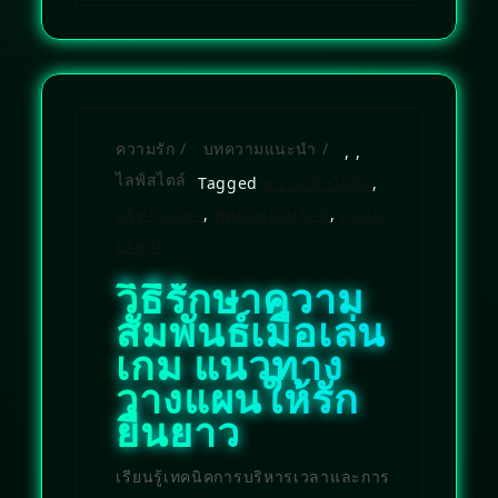
ความรัก
บทความแนะนำ
,
,
ไลฟ์สไตล์
Tagged
ความเข้าใจกัน
,
บริหารเวลา
,
ฟุตบอลออนไลน์
,
เกมเม
อร์คู่รัก
วิธีรักษาความ
สัมพันธ์เมื่อเล่น
เกม แนวทาง
วางแผนให้รัก
ยืนยาว
เรียนรู้เทคนิคการบริหารเวลาและการ