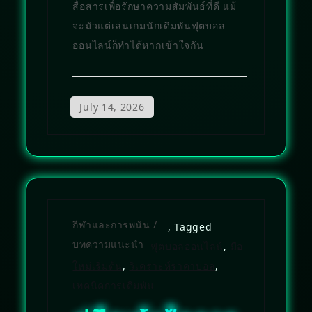
สื่อสารเพื่อรักษาความสัมพันธ์ที่ดี แม้
จะมัวแต่เล่นเกมนักเดิมพันฟุตบอล
ออนไลน์ก็ทำได้หากเข้าใจกัน
กีฬาและการพนัน
,
Tagged
บทความแนะนำ
ฟุตบอลออนไลน์
,
มือ
ใหม่เริ่มต้น
,
วิเคราะห์ราคาบอล
,
เทคนิคการเดิมพัน