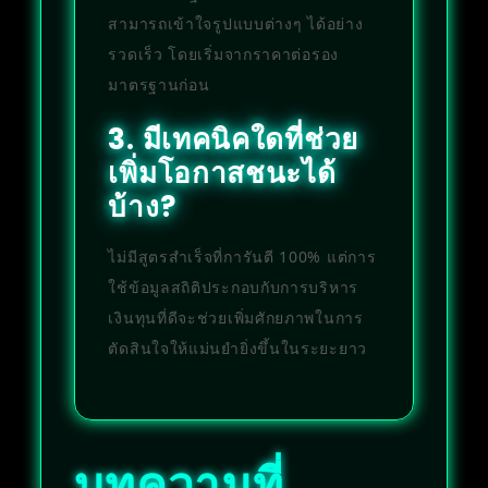
สามารถเข้าใจรูปแบบต่างๆ ได้อย่าง
รวดเร็ว โดยเริ่มจากราคาต่อรอง
มาตรฐานก่อน
3. มีเทคนิคใดที่ช่วย
เพิ่มโอกาสชนะได้
บ้าง?
ไม่มีสูตรสำเร็จที่การันตี 100% แต่การ
ใช้ข้อมูลสถิติประกอบกับการบริหาร
เงินทุนที่ดีจะช่วยเพิ่มศักยภาพในการ
ตัดสินใจให้แม่นยำยิ่งขึ้นในระยะยาว
บทความที่