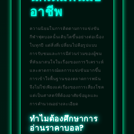
อาชีพ
ความนิยมในการติดตามการแข่งขัน
กีฬาฟุตบอลนั้นเติบโตขึ้นอย่างต่อเนื่อง
ในทุกปี แต่สิ่งที่เปลี่ยนไปคือรูปแบบ
การรับชมและการมีส่วนร่วมของผู้ชม
ที่หันมาสนใจในเรื่องของการวิเคราะห์
และคาดการณ์ผลการแข่งขันมากขึ้น
การเข้าใจพื้นฐานของตลาดการพนัน
จึงไม่ใช่เพียงแค่เรื่องของการเสี่ยงโชค
แต่เป็นศาสตร์ที่ต้องอาศัยข้อมูลและ
การคำนวณอย่างละเอียด
ทำไมต้องศึกษาการ
อ่านราคาบอล?