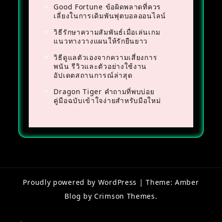
Good Fortune ข้อผิดพลาดที่ควร
เลี่ยงในการเดิมพันฟุตบอลออนไลน์
วิธีรักษาความสัมพันธ์เมื่อเล่นเกม
แนวทางวางแผนให้รักยืนยาว
วิธีดูแลตัวเองจากความเสี่ยงการ
พนัน รีวิวและตัวอย่างใช้งาน
อัปเดตสถานการณ์ล่าสุด
Dragon Tiger คำถามที่พบบ่อย
คู่มือฉบับเข้าใจง่ายสำหรับมือใหม่
Proudly powered by WordPress
|
Theme: Amber
Blog by Crimson Themes.