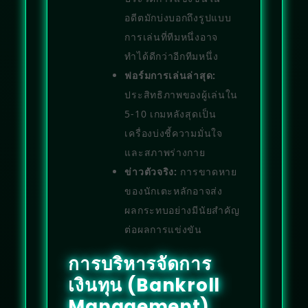
อดีตมักบ่งบอกถึงรูปแบบ
การเล่นที่ทีมหนึ่งอาจ
ทำได้ดีกว่าอีกทีมหนึ่ง
ฟอร์มการเล่นล่าสุด:
ประสิทธิภาพของผู้เล่นใน
5-10 เกมหลังสุดเป็น
เครื่องบ่งชี้ความมั่นใจ
และสภาพร่างกาย
ข่าวตัวจริง:
การขาดหาย
ของนักเตะหลักอาจส่ง
ผลกระทบอย่างมีนัยสำคัญ
ต่อผลการแข่งขัน
การบริหารจัดการ
เงินทุน (Bankroll
Management)