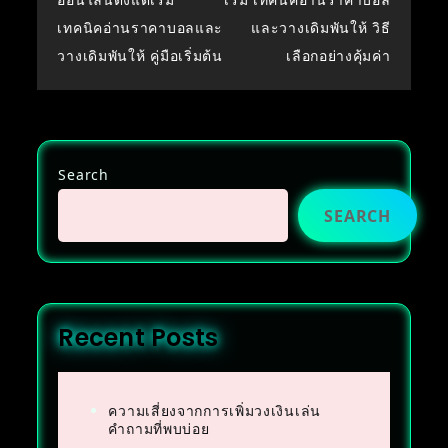
navigation
เทคนิคอ่านราคาบอลและ
และวางเดิมพันให้ วิธี
วางเดิมพันให้ คู่มือเริ่มต้น
เลือกอย่างคุ้มค่า
Search
SEARCH
Recent Posts
ความเสี่ยงจากการเพิ่มวงเงินเล่น
คำถามที่พบบ่อย