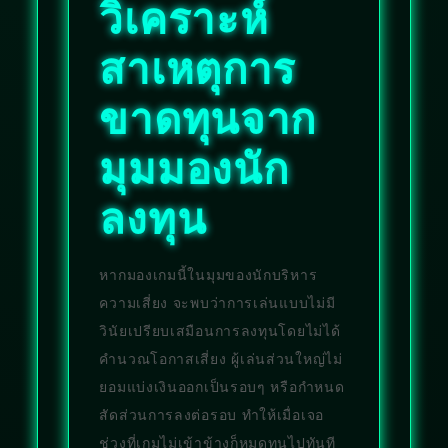
วิเคราะห์
สาเหตุการ
ขาดทุนจาก
มุมมองนัก
ลงทุน
หากมองเกมนี้ในมุมของนักบริหาร
ความเสี่ยง จะพบว่าการเล่นแบบไม่มี
วินัยเปรียบเสมือนการลงทุนโดยไม่ได้
คำนวณโอกาสเสี่ยง ผู้เล่นส่วนใหญ่ไม่
ยอมแบ่งเงินออกเป็นรอบๆ หรือกำหนด
สัดส่วนการลงต่อรอบ ทำให้เมื่อเจอ
ช่วงที่เกมไม่เข้าข้างก็หมดทุนไปทันที