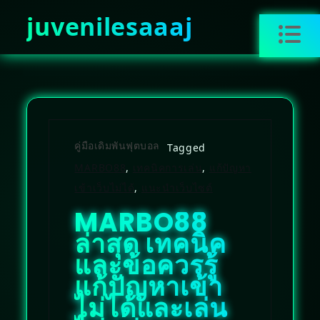
Skip
juvenilesaaaj
to
content
คู่มือเดิมพันฟุตบอล
Tagged
MARBO88
,
เทคนิคการเล่น
,
แก้ปัญหา
เข้าเว็บไม่ได้
,
แนะนำเว็บไซต์
MARBO88
ล่าสุด เทคนิค
และข้อควรรู้
แก้ปัญหาเข้า
ไม่ได้และเล่น