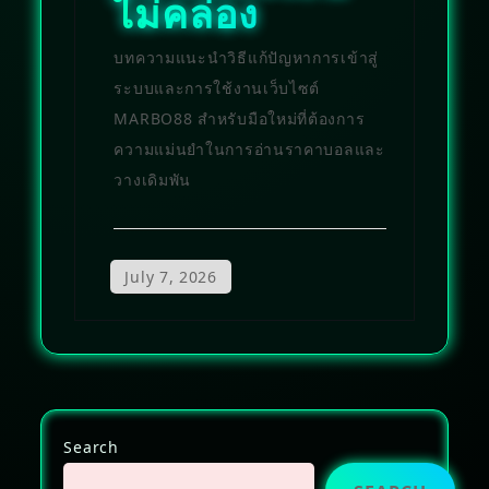
ไม่คล่อง
บทความแนะนำวิธีแก้ปัญหาการเข้าสู่
ระบบและการใช้งานเว็บไซต์
MARBO88 สำหรับมือใหม่ที่ต้องการ
ความแม่นยำในการอ่านราคาบอลและ
วางเดิมพัน
Search