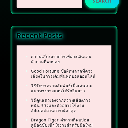
SEARCH
Recent Posts
ความเสี่ยงจากการเพิ่มวงเงินเล่น
คำถามที่พบบ่อย
Good Fortune ข้อผิดพลาดที่ควร
เลี่ยงในการเดิมพันฟุตบอลออนไลน์
วิธีรักษาความสัมพันธ์เมื่อเล่นเกม
แนวทางวางแผนให้รักยืนยาว
วิธีดูแลตัวเองจากความเสี่ยงการ
พนัน รีวิวและตัวอย่างใช้งาน
อัปเดตสถานการณ์ล่าสุด
Dragon Tiger คำถามที่พบบ่อย
คู่มือฉบับเข้าใจง่ายสำหรับมือใหม่