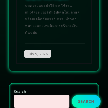
บทความแนะนำวิธีการใช้งาน
mlpt789 เวอร์ชันอัปเดตใหม่ล่าสุด
พร้อมเคล็ดลับการวิเคราะห์ราคา
ฟุตบอลและเทคนิคการบริหารเงิน
ต้นฉบับ
Search
SEARCH