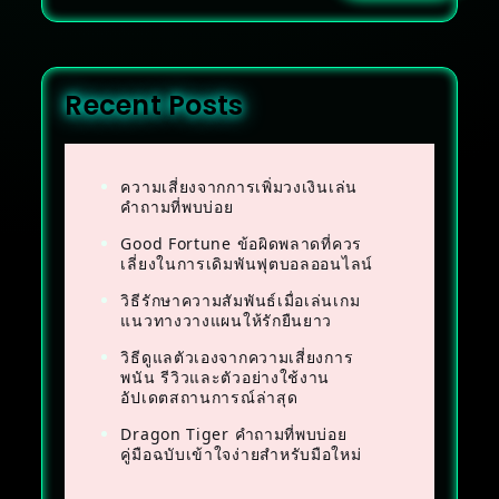
Recent Posts
ความเสี่ยงจากการเพิ่มวงเงินเล่น
คำถามที่พบบ่อย
Good Fortune ข้อผิดพลาดที่ควร
เลี่ยงในการเดิมพันฟุตบอลออนไลน์
วิธีรักษาความสัมพันธ์เมื่อเล่นเกม
แนวทางวางแผนให้รักยืนยาว
วิธีดูแลตัวเองจากความเสี่ยงการ
พนัน รีวิวและตัวอย่างใช้งาน
อัปเดตสถานการณ์ล่าสุด
Dragon Tiger คำถามที่พบบ่อย
คู่มือฉบับเข้าใจง่ายสำหรับมือใหม่