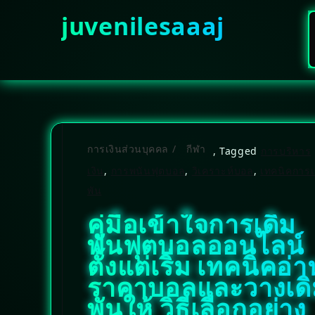
Skip
juvenilesaaaj
to
content
การเงินส่วนบุคคล
กีฬา
,
Tagged
การบริหาร
เงิน
,
การพนันฟุตบอล
,
วิเคราะห์บอล
,
เทคนิคการเ
พัน
คู่มือเข้าใจการเดิม
พันฟุตบอลออนไลน์
ตั้งแต่เริ่ม เทคนิคอ่
ราคาบอลและวางเดิ
พันให้ วิธีเลือกอย่าง