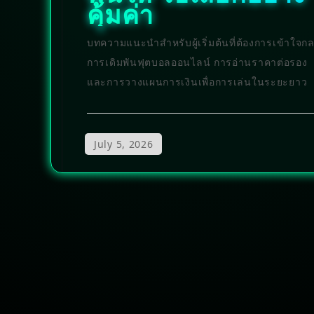
คุ้มค่า
บทความแนะนำสำหรับผู้เริ่มต้นที่ต้องการเข้าใจก
การเดิมพันฟุตบอลออนไลน์ การอ่านราคาต่อรอง
และการวางแผนการเงินเพื่อการเล่นในระยะยาว